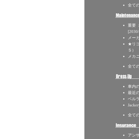
全て
重要
[2030/
メー
★リ
Ｓ）
メカ
全て
車内の
最近
ベル
Jack
全て
アン