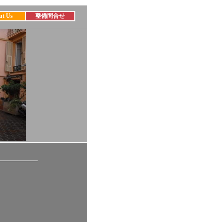
ut Us
整備問合せ