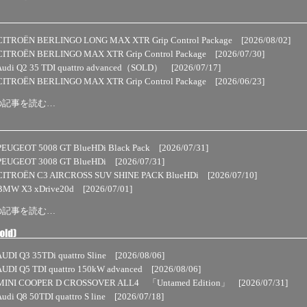
CITROËN BERLINGO LONG MAX XTR Grip Control Package
[2026/08/02]
CITROËN BERLINGO MAX XTR Grip Control Package
[2026/07/30]
Audi Q2 35 TDI quattro advanced（SOLD）
[2026/07/17]
CITROËN BERLINGO MAX XTR Grip Control Package
[2026/06/23]
の記事を読む…
PEUGEOT 5008 GT BlueHDi Black Pack
[2026/07/31]
PEUGEOT 3008 GT BlueHDi
[2026/07/31]
CITROËN C3 AIRCROSS SUV SHINE PACK BlueHDi
[2026/07/10]
BMW X3 xDrive20d
[2026/07/01]
の記事を読む…
UDI Q3 35TDi quattro Sline
[2026/08/06]
AUDI Q5 TDI quattro 150kW advanced
[2026/08/06]
 MINI COOPER D CROSSOVER ALL4 「Untamed Edition」
[2026/07/31]
udi Q8 50TDI quattro S line
[2026/07/18]