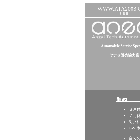
WWW.ATA2003.
Automobile Service Speci
ヤナセ販売協力店
８月
７月
6月
GW
全て