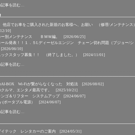
の記事を読む…
 ： 他店でお車をご購入された新規のお客様へ、お願い （修理/メンテナンス
12/10]
カー別メンテナンス ＢＭＷ編。
[2026/06/25]
コール発表！！１．５Lディーゼルエンジン チェーン切れ問題（プジョー/シ
[2026/06/10]
ニックスタッフ募集！！ （終了しました。）
[2024/11/01]
の記事を読む…
AI-BOX Wi-Fiが繋がらなくなった 対処法
[2026/08/02]
のクルマ、エンタメ最高です。
[2025/10/21]
ランゴ＆リフター システムアップ
[2024/06/07]
ery (ポータブル電源）
[2024/06/07]
の記事を読む…
ザイテック レンタカーのご案内
[2024/05/31]